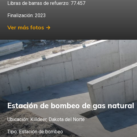
Libras de barras de refuerzo: 77.457
Finalización: 2019
Finalización: 2023
Más proyectos
Ver más fotos →
Estación de bombeo de gas natural
Ubicación: Killdeer, Dakota del Norte
Tipo: Estación de bombeo