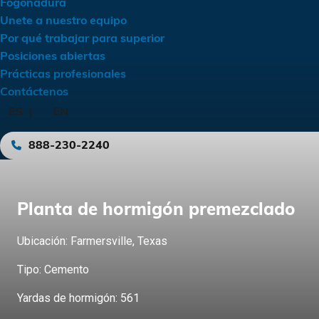
Fogonadura
Unete a nuestro equipo
Por qué trabajar para superior
Posiciones abiertas
Prácticas profesionales
Contáctenos
ES
EN
888-230-2240
Instalación de c
Planta de hormigón premezclado
Ubicación: Keenesburg, CO
Ubicación: Farmersville, Texas
Tipo: Carril
Tipo: Cemento
Yardas de hormigón: 561
Yardas de hormigón: 1.653