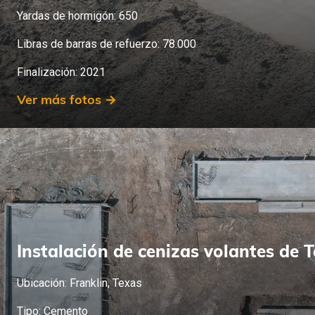
Yardas de hormigón: 650
Libras de barras de refuerzo: 78.000
Finalización: 2021
Ver más fotos →
Instalación de cenizas volantes de 
Ubicación: Franklin, Texas
Tipo: Cemento