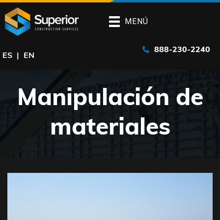
Saltar
al
MENÚ
contenido
principal
888-230-2240
ES
EN
Manipulación de
materiales