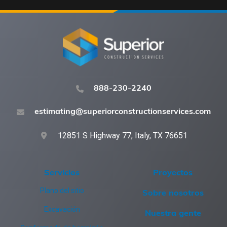
888-230-2240
estimating@superiorconstructionservices.com
12851 S Highway 77, Italy, TX 76651
Servicios
Proyectos
Plano del sitio
Sobre nosotros
Excavación
Nuestra gente