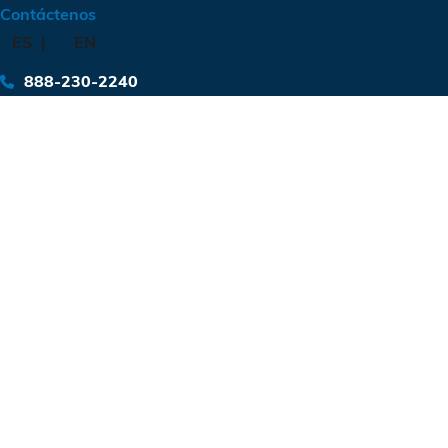
Contáctenos
ES
EN
888-230-2240
Planta de
hormigón
premezclado
Ubicación: Phoenix, Arizona
Tipo: Cemento
Yardas de hormigón: 1.921