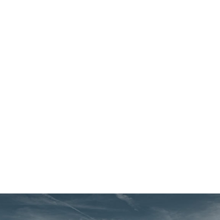
de instalación cuidadosamente planificada permitió que el
trabajo se desarrollara en paralelo al flujo de materiales en
funcionamiento, eliminando interferencias y evitando tiempos
de inactividad.
Entre los logros técnicos clave se incluyen la colocación
precisa de los pernos de anclaje alineados con los cimientos y
la estructura de acero existentes, las conexiones mecánicas y
estructurales exactas, y una ejecución impecable dentro de
tolerancias estrictas y en condiciones de acceso limitado. A
pesar de estas limitaciones, la modernización se completó a
tiempo y sin interrupciones en la producción.
Más proyectos