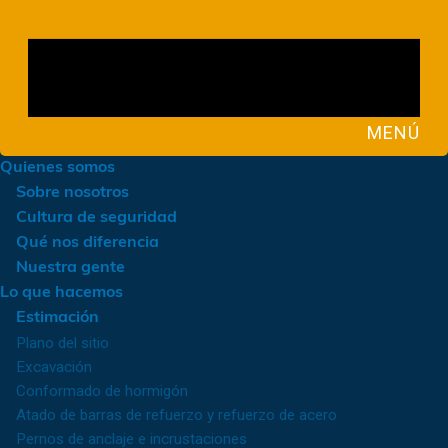
MENÚ
Quienes somos
Sobre nosotros
Cultura de seguridad
Qué nos diferencia
Nuestra gente
Lo que hacemos
Estimación
Plano del sitio
Excavación
Conformado de hormigón
Atado de barras de refuerzo y refuerzo de acero
Pernos de anclaje e incrustaciones